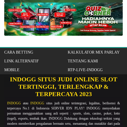
CARA BETTING
KALKULATOR MIX PARLAY
LINK ALTERNATIF
TENTANG KAMI
MOBILE
RTP-LIVE-INDOGG
INDOGG SITUS JUDI ONLINE SLOT
TERTINGGI, TERLENGKAP &
TERPERCAYA 2023
INDOGG
atau
INDOGG
situs judi online terintegrasi, legalitas, berlisensi &
terpercaya No.1 di Indonesia SERVER IDN PLAY! INDOGG menyediakan
permainan menggunakkan uang asli seperti : sports, slots, casino, poker, lotto
(togel), esports, tembak ikan. INDOGG Didukung dengan teknologi terkini yang
modern memberikan pengalaman bermain seru, menantang dan mutakhir dari pada