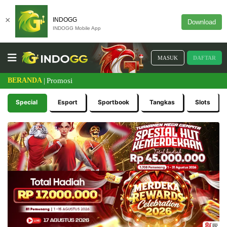
×
INDOGG
Download
INDOGG Mobile App
MASUK
DAFTAR
BERANDA
Promosi
Special
Esport
Sportbook
Tangkas
Slots